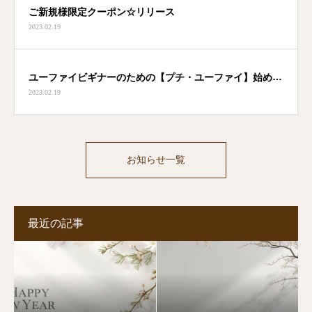
ご新規様限定クーポン☆リリース
2023.02.19
ユーファイビギナーのための【プチ・ユーファイ】始めま
2023.02.19
した
お知らせ一覧
最近の記事