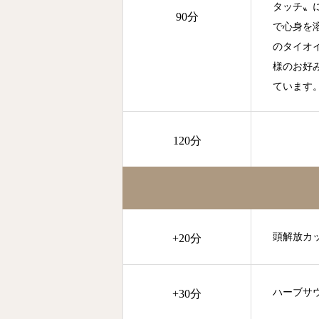
タッチ〟
90分
で心身を
のタイオ
様のお好
ています
120分
頭解放カ
+20分
ハーブサ
+30分