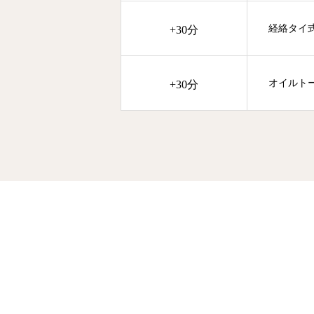
経絡タイ
+30分
オイルト
+30分