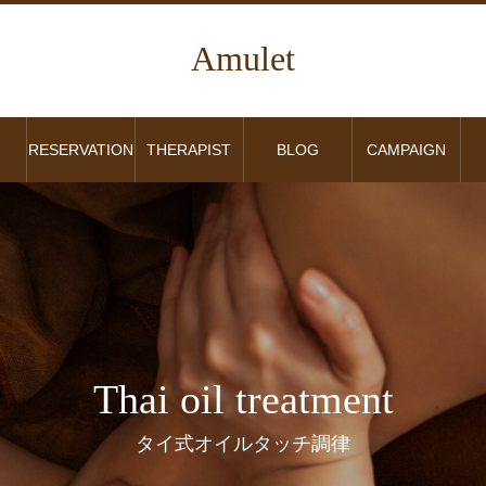
Amulet
RESERVATION
THERAPIST
BLOG
CAMPAIGN
Thai oil treatment
タイ式オイルタッチ調律