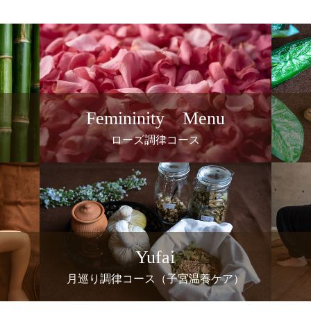
Femininity Menu
ローズ調律コース
Yufai
月巡り調律コース（子宮温養ケア）