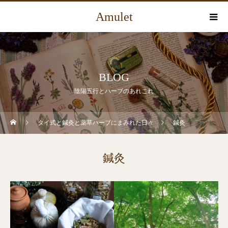
Amulet
BLOG
陰陽五行とハーブのあれこれ
タイ式と鍼灸と薬草ハーブにまみれた日々
鍼灸
鍼灸