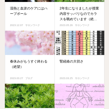
湿熱と血淤のケアにはハ
2年生になりましたが授業
ーブボール
内容サッパリなのでカラ
スを眺めています（絶
望）
2023.12.07
サロンワーク
2023.05.26
サロンワーク
春休みがもうすぐ終わる
腎経絡の大切さ
（絶望）
2023.03.27
ブログ
2023.03.25
サロンワーク