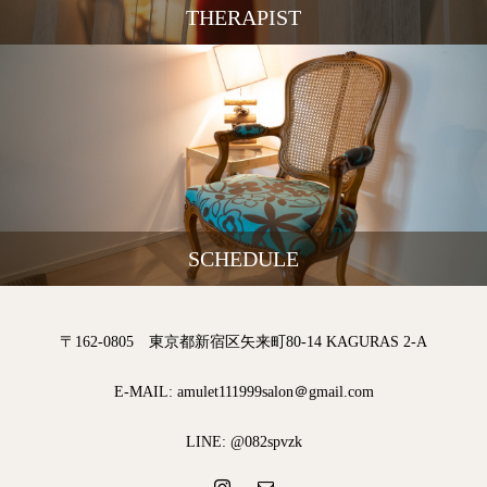
THERAPIST
SCHEDULE
〒162-0805 東京都新宿区矢来町80-14 KAGURAS 2-A
E-MAIL: amulet111999salon＠gmail.com
LINE: @082spvzk