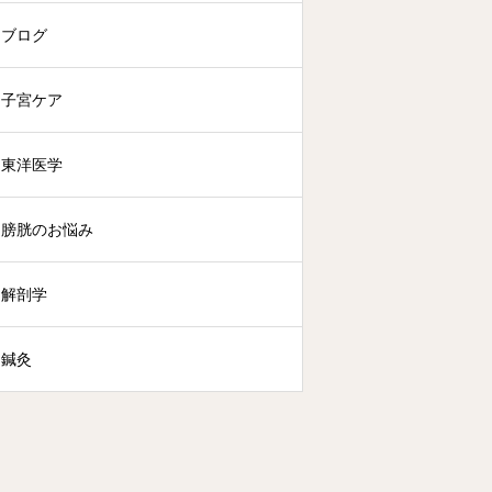
ブログ
子宮ケア
東洋医学
膀胱のお悩み
解剖学
鍼灸