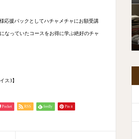
スト様応援パックとしてハチャメチャにお額受講
になっていたコースをお得に学ぶ絶好のチャ
イス3】
Pocket
RSS
feedly
Pin it